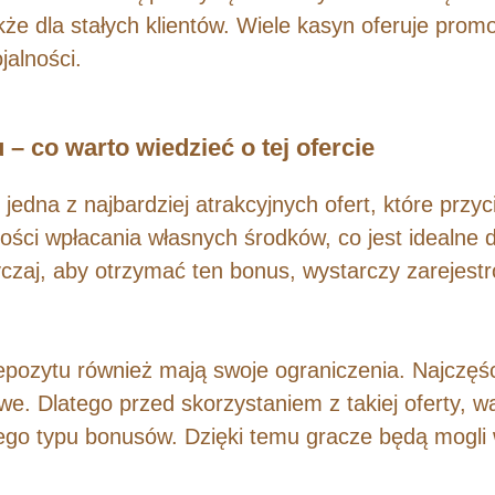
że dla stałych klientów. Wiele kasyn oferuje promo
jalności.
– co warto wiedzieć o tej ofercie
edna z najbardziej atrakcyjnych ofert, które przy
ości wpłacania własnych środków, co jest idealne 
zaj, aby otrzymać ten bonus, wystarczy zarejestro
epozytu również mają swoje ograniczenia. Najczęś
. Dlatego przed skorzystaniem z takiej oferty, w
go typu bonusów. Dzięki temu gracze będą mogli w 