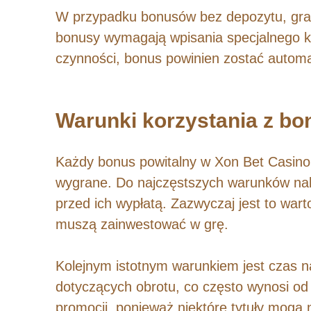
W przypadku bonusów bez depozytu, grac
bonusy wymagają wpisania specjalnego 
czynności, bonus powinien zostać automa
Warunki korzystania z bo
Każdy bonus powitalny w Xon Bet Casino 
wygrane. Do najczęstszych warunków nale
przed ich wypłatą. Zazwyczaj jest to war
muszą zainwestować w grę.
Kolejnym istotnym warunkiem jest czas n
dotyczących obrotu, co często wynosi od 
promocji, ponieważ niektóre tytuły mogą