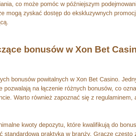
ania, co może pomóc w późniejszym podejmowaniu
ze mogą zyskać dostęp do ekskluzywnych promocji
ącą.
yczące bonusów w Xon Bet Casin
ych bonusów powitalnych w Xon Bet Casino. Jedny
e pozwalają na łączenie różnych bonusów, co ozn
ie. Warto również zapoznać się z regulaminem, 
nimalne kwoty depozytu, które kwalifikują do bon
ść standardową praktyką w branży. Gracze często 