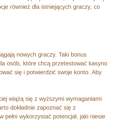
cje również dla istniejących graczy, co
ciągają nowych graczy. Taki bonus
dla osób, które chcą przetestować kasyno
wać się i potwierdzić swoje konto. Aby
ciej wiążą się z wyższymi wymaganiami
arto dokładnie zapoznać się z
pełni wykorzystać potencjał, jaki niesie