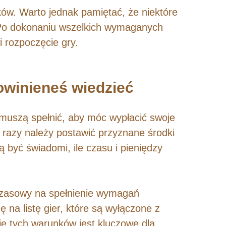
w. Warto jednak pamiętać, że niektóre
Po dokonaniu wszelkich wymaganych
 rozpoczęcie gry.
owinieneś wiedzieć
muszą spełnić, aby móc wypłacić swoje
razy należy postawić przyznane środki
 być świadomi, ile czasu i pieniędzy
 czasowy na spełnienie wymagań
na listę gier, które są wyłączone z
ie tych warunków jest kluczowe dla