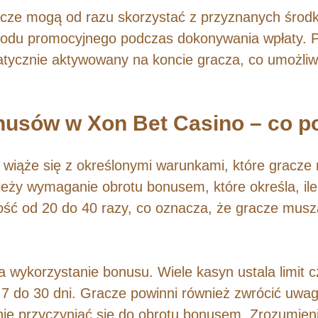
ze mogą od razu skorzystać z przyznanych środkó
kodu promocyjnego podczas dokonywania wpłaty. 
tycznie aktywowany na koncie gracza, co umożliwi
nusów w Xon Bet Casino – co p
wiąże się z określonymi warunkami, które gracze 
ży wymaganie obrotu bonusem, które określa, ile 
tość od 20 do 40 razy, co oznacza, że gracze muszą
a wykorzystanie bonusu. Wiele kasyn ustala limit
7 do 30 dni. Gracze powinni również zwrócić uwagę 
 nie przyczyniać się do obrotu bonusem. Zrozumien