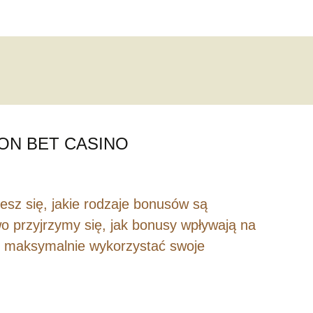
ON BET CASINO
sz się, jakie rodzaje bonusów są
o przyjrzymy się, jak bonusy wpływają na
esz maksymalnie wykorzystać swoje