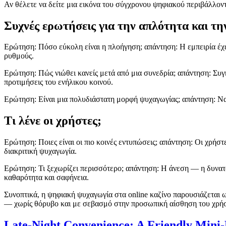
Αν θέλετε να δείτε μια εικόνα του σύγχρονου ψηφιακού περιβάλλοντ
Συχνές ερωτήσεις για την απλότητα και τη
Ερώτηση: Πόσο εύκολη είναι η πλοήγηση; απάντηση: Η εμπειρία έχει
ρυθμούς.
Ερώτηση: Πώς νιώθει κανείς μετά από μια συνεδρία; απάντηση: Συγ
προτιμήσεις του ενήλικου κοινού.
Ερώτηση: Είναι μια πολυδιάστατη μορφή ψυχαγωγίας; απάντηση: Να
Τι λένε οι χρήστες;
Ερώτηση: Ποιες είναι οι πιο κοινές εντυπώσεις; απάντηση: Οι χρήσ
διακριτική ψυχαγωγία.
Ερώτηση: Τι ξεχωρίζει περισσότερο; απάντηση: Η άνεση — η δυνατότ
καθαρότητα και σαφήνεια.
Συνοπτικά, η ψηφιακή ψυχαγωγία στα online καζίνο παρουσιάζεται ω
— χωρίς θόρυβο και με σεβασμό στην προσωπική αίσθηση του χρή
Late-Night Convenience: A Friendly Mini