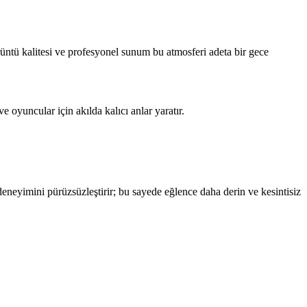
üntü kalitesi ve profesyonel sunum bu atmosferi adeta bir gece
e oyuncular için akılda kalıcı anlar yaratır.
eneyimini pürüzsüzleştirir; bu sayede eğlence daha derin ve kesintisiz