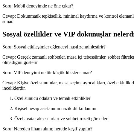
Soru: Mobil deneyimde ne öne çıkar?
Cevap: Dokunmatik tepkisellik, minimal kaydırma ve kontrol elemanla
sunar.
Sosyal özellikler ve VIP dokunuşlar nelerd
Soru: Sosyal etkileşimler eğlenceyi nasıl zenginleştirir?
Cevap: Gerçek zamanlı sohbetler, masa içi tebessümler, sohbet filtrele
olmadığını gösterir.
Soru: VIP deneyimi ne tür küçük lüksler sunar?
Cevap: Kişiye özel sunumlar, masa seçimi ayrıcalıkları, özel etkinlik
inceliklerdir.
Özel sunucu odaları ve temalı etkinlikler
Kişisel hesap asistanının nazik dil kullanımı
Özel avatar aksesuarları ve sohbet rozeti görselleri
Soru: Nereden ilham alınır, nerede keşif yapılır?