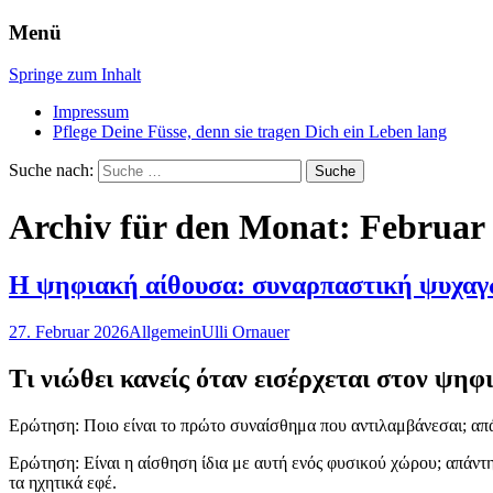
Menü
Zeit für glückliche Füsse
Mobile Fussplegerei, Claudia Au
Springe zum Inhalt
Impressum
Pflege Deine Füsse, denn sie tragen Dich ein Leben lang
Suche nach:
Archiv für den Monat: Februar
Η ψηφιακή αίθουσα: συναρπαστική ψυχαγω
27. Februar 2026
Allgemein
Ulli Ornauer
Τι νιώθει κανείς όταν εισέρχεται στον ψηφ
Ερώτηση: Ποιο είναι το πρώτο συναίσθημα που αντιλαμβάνεσαι; απά
Ερώτηση: Είναι η αίσθηση ίδια με αυτή ενός φυσικού χώρου; απάντ
τα ηχητικά εφέ.