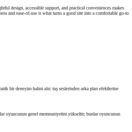
ughtful design, accessible support, and practical conveniences makes
ness and ease-of-use is what turns a good site into a comfortable go-to
.
atik bir deneyim halini alır; tuş seslerinden arka plan efektlerine
onlar oyuncunun genel memnuniyetini yükseltir; bunlar oyuncunun