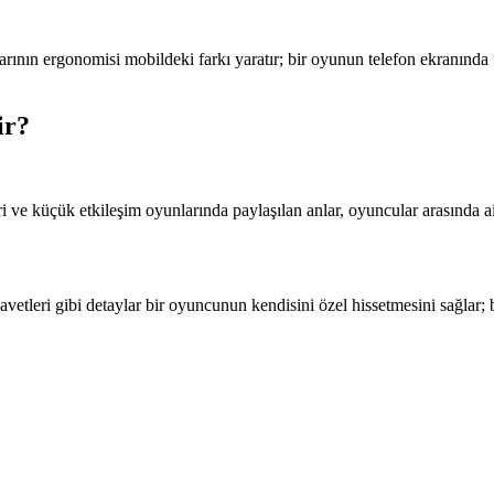
rının ergonomisi mobildeki farkı yaratır; bir oyunun telefon ekranınd
ir?
ri ve küçük etkileşim oyunlarında paylaşılan anlar, oyuncular arasında a
 davetleri gibi detaylar bir oyuncunun kendisini özel hissetmesini sağ