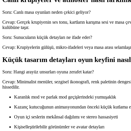
Soru: Canlı masa oyunları neden çekici geliyor?
Cevap: Gerçek krupiyenin ses tonu, kartların karışma sesi ve masa çev
kulübüne taşır.
Soru: Sunucuların küçük detayları ne ifade eder?
Cevap: Krupiyelerin gülüşü, mikro-ifadeleri veya masa arası selamlaşmala
Küçük tasarım detayları oyun keyfini nasıl
Soru: Hangi arayüz unsurları oyuna zerafet katar?
Cevap: Minimalist menüler, sezgisel ikonografi, renk paletinin denges
hissedilir.
Karanlık mod ve parlak mod geçişlerindeki yumuşaklık
Kazanç kutucuğunun animasyonundan önceki küçük kutlama ef
Oyun içi seslerin mekânsal dağılımı ve stereo hassasiyeti
Kişiselleştirilebilir görünümler ve avatar detayları