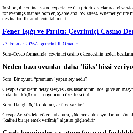
In short, the online casino experience that prioritizes clarity and se
for evenings that are both enjoyable and low-stress. Whether you’re bro
destination for adult entertainment.
Fener Işığı ve Pırıltı: Çevrimiçi Casino D
27. Februar 2026
Allgemein
Ulli Ornauer
Soru-Cevap formatında, çevrimiçi casino eğlencesinin neden bazıları
Neden bazı oyunlar daha ‘lüks’ hissi veriy
Soru: Bir oyunu “premium” yapan şey nedir?
Cevap: Grafiklerin detay seviyesi, ses tasarımının inceliği ve animasyon
kadar her küçük unsur oyuncuda özel hissettirir.
Soru: Hangi küçük dokunuşlar fark yaratır?
Cevap: Arayüzdeki gölge kullanımı, yükleme animasyonlarının sürekl
“kaliteli bir işe emek verilmiş” algısını güçlendirir.
Canlı krupiyeler ve atmosfer nasıl farklılı