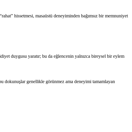
a “rahat” hissetmesi, masaüstü deneyiminden bağımsız bir memnuniyet
idiyet duygusu yaratır; bu da eğlencenin yalnızca bireysel bir eylem
lar; bu dokunuşlar genellikle görünmez ama deneyimi tamamlayan