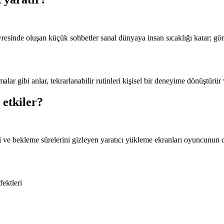
resinde oluşan küçük sohbetler sanal dünyaya insan sıcaklığı katar; gör
r gibi anlar, tekrarlanabilir rutinleri kişisel bir deneyime dönüştürür v
 etkiler?
i ve bekleme sürelerini gizleyen yaratıcı yükleme ekranları oyuncunun d
ektleri