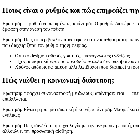
Ποιος είναι ο ρυθμός και πώς επηρεάζει τ
Ερώτηση: Τι ρυθμό να περιμένετε; απάντηση: Ο ρυθμός διαφέρει· μ
έμφαση στην άνεση του παίκτη.
Ερώτηση: Πώς το περιβάλλον συνεισφέρει στην αίσθηση αυτή; απάντ
που διαχειρίζεται τον ρυθμό της εμπειρίας.
Οπτικό design: καθαρές γραμμές, ευανάγνωστες ενδείξεις.
Ήχος: διακριτικά εφέ που συνοδεύουν αλλά δεν υπερβαίνουν 
Χρόνος απόκρισης: άμεση αλληλεπίδραση που διατηρεί τη ρο
Πώς νιώθει η κοινωνική διάσταση;
Ερώτηση: Υπάρχει συναναστροφή με άλλους; απάντηση: Ναι — chat r
επιβάλλεται.
Ερώτηση: Είναι η εμπειρία ιδιωτική ή κοινή; απάντηση: Μπορεί να ε
ενήλικες.
Ερώτηση: Πώς συνδέεται η τεχνολογία με την ανθρώπινη επαφή; απά
αλλοιώνει την προσωπική αίσθηση.