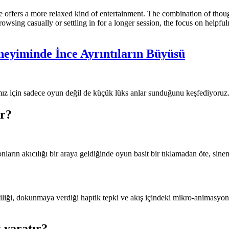
rvice offers a more relaxed kind of entertainment. The combination of tho
wsing casually or settling in for a longer session, the focus on helpful
eneyiminde İnce Ayrıntıların Büyüsü
mız için sadece oyun değil de küçük lüks anlar sunduğunu keşfediyoruz
or?
ların akıcılığı bir araya geldiğinde oyun basit bir tıklamadan öte, sinem
iliği, dokunmaya verdiği haptik tepki ve akış içindeki mikro-animasy
k yaratır?