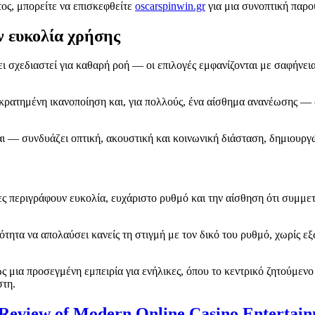
ος, μπορείτε να επισκεφθείτε
oscarspinwin.gr
για μια συνοπτική παρο
ν ευκολία χρήσης
 σχεδιαστεί για καθαρή ροή — οι επιλογές εμφανίζονται με σαφήνεια
κρατημένη ικανοποίηση και, για πολλούς, ένα αίσθημα ανανέωσης — ω
ι — συνδυάζει οπτική, ακουστική και κοινωνική διάσταση, δημιουρ
τες περιγράφουν ευκολία, ευχάριστο ρυθμό και την αίσθηση ότι συμμετ
ητα να απολαύσει κανείς τη στιγμή με τον δικό του ρυθμό, χωρίς εξω
ς μια προσεγμένη εμπειρία για ενήλικες, όπου το κεντρικό ζητούμενο
στη.
-Review of Modern Online Casino Entertai